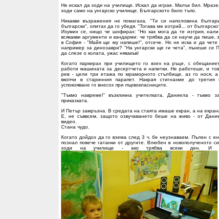
Не искал да ходи на училище. Искал да играе. Малък бил. Мразе
ходи само на унгарско училище. Българското било тъпо.
Никакви възражения не помагаха. "Ти си наполовина българ
български", опитах да го убедя. "Тогава ме изтрий... от българско
Изумих се, нищо че шофирах: "Но как мога да те изтрия, нали
всякакви аргументи и кандарми: че трябва да се научи да пише, 
в София - "Майя ще му напише!", отсече. Но не иска и да чете
например за динозаври? "На унгарски ще ги чета", пънеше се 
да слезе о колата, ужас някакъв!
Когато паркирах при училището го взех на ръце, с обещание
работи машината за десертчета и напитки. Не работеше, и тов
рев - цели три етажа по мраморното стълбище, аз го нося, а
вкопчи в старинния парапет. Накрая стигнахме до третия
успокояване го внесох при първокласниците.
"Тъкмо навреме!" възкликна учителката, Даниела - тъкмо з
приказката.
И Петър замръзна. В средата на стаята имаше екран, а на екран
Е, не съввсем, защото озвучаването беше на живо - от Дани
видео.
Стана чудо.
Когато дойдох да го взема след 3 ч. бе неузнаваем. Пълен с ен
познал повече гатанки от другите. Влюбен в новополученото си
ходи на училище - ако трябва всеки ден. И т