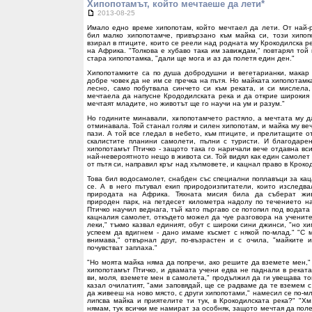
Хипопотамът, който мечтаеше да лети*
2013-08-25
Имало едно време хипопотам, който мечтаел да лети. От най-р
бил малко хипопотамче, привързано към майка си, този хипо
взирал в птиците, които се реели над родната му Крокодилска р
на Африка. "Толкова е хубаво така им завиждам," повтарял той
стара хипопотамка, "дали ще мога и аз да полетя един ден."
Хипопотамките са по душа добродушни и вегетарианки, макар ч
добре човек да не им се пречка на пътя. Но майката хипопотамк
лесно, само побутвала синчето си към реката, и си мислела,
мечтаела да напусне Крододилската река и да открие широкия с
мечтаят младите, но животът ще го научи на ум и разум."
Но годините минавали, хипопотамчето растяло, а мечтата му д
отминавала. Той станал голям и силен хипопотам, и майка му ве
пази. А той все гледал в небето, към птиците, и прелитащите 
скалистите планини самолети, пълни с туристи. И благодаре
хипопотамът Птичко - защото така го наричали вече отдавна вс
най-невероятното нещо в живота си. Той видял как един самолет
от пътя си, направил кръг над хълмовете, и кацнал право в Кроко
Това бил водосамолет, снабден със специални поплавъци за кац
се. А в него пътувал екип природоизпитатели, които изследв
природата на Африка. Тяхната мисия била да съберат жив
природен парк, на петдесет километра надолу по течението на
Птичко научил веднага, тъй като пъргаво се потопил под водата
кацналия самолет, откъдето можел да чуе разговора на учените
леки," тъкмо казвал единият, обут с широки сини джинси, "но х
успеем да вдигнем - дано имаме късмет с някой по-млад." "С 
внимава," отвърнал друг, по-възрастен и с очила, "майките 
почувстват заплаха."
"Но моята майка няма да попречи, ако решите да вземете мен,"
хипопотамът Птичко, и двамата учени едва не паднали в реката
ви, моля, вземете мен в самолета," продължил да ги увещава той
казал очилатият, "ами заповядай, ще се радваме да те вземем с 
да живееш на ново място, с други хипопотами," намесил се по-мл
липсва майка и приятелите ти тук, в Крокодилската река?" "Хм
нямам, тук всички ме намират за особняк, защото мечтая да поле