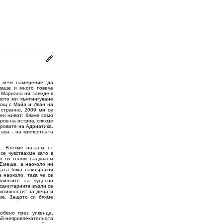
 вече намерение: да
маше и много повече
. Мариана ни заведе в
ното ми къмпингуване
нощ с Майа и Иван на
 странно, 2009 ми се
шен живот: бяхме само
ров на остров, спяхме
тровите на Адриатика.
гава - на крепостната
а. Взехме назаем от
се чувствахме като в
ни по голям надуваем
 Емеше, а наоколо ни
цата бяха нахвърляни
 наоколо, така че се
мпингите са чудесно
 санитарните възли се
активности" за деца и
хме. Защото си бяхме
обено през уикенда,
ай-непривлекателната