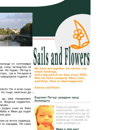
училище от септември
ще след четвъртия си
We have put together our names, our
ки. Но първо, Петър е
small drawings,
торо, тук в Унгария в
and a big part of our time since 2003.
 навършени години. А
Now we have company: Maia; Ivan;
and Peter. Here is what happened.
Emese and Pavel
около тях и иска също
.
 Аз също започнах да
Бързият Петър: раждане пред
ма да има ежедневно
болницата
ие. Веднъж седмично,
 писмо.
След 12 дневно
а роден език не бяха
закъснение, третият ни
 Майа и Иван да ходят
отрок предпочете да се
лни дни.
роди на чист въздух. Не
можем да го виним за
рия за почти седмица,
това, разбира се.
и се зарадва. Но само
Иван е при нас!