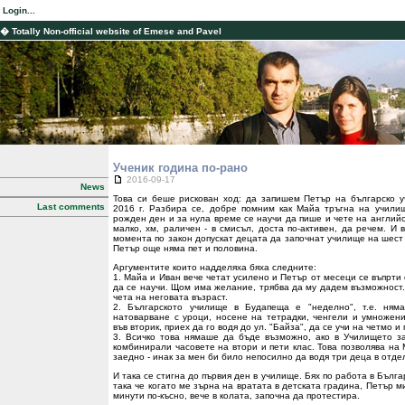
Login...
� Totally Non-official website of Emese and Pavel
Ученик година по-рано
2016-09-17
News
Това си беше рискован ход: да запишем Петър на българско 
Last comments
2016 г. Разбира се, добре помним как Майа тръгна на учили
рожден ден и за нула време се научи да пише и чете на английс
малко, хм, раличен - в смисъл, доста по-активен, да речем. И в
момента по закон допускат децата да започнат училище на шест
Петър още няма пет и половина.
Аргументите които надделяха бяха следните:
1. Майа и Иван вече четат усилено и Петър от месеци се въпрти 
да се научи. Щом има желание, трябва да му дадем възможност.
чета на неговата възраст.
2. Българското училище в Будапеща е "неделно", т.е. ня
натоварване с уроци, носене на тетрадки, ченгели и умножен
във вторик, приех да го водя до ул. "Байза", да се учи на четмо и
3. Всичко това нямаше да бъде възможно, ако в Училището з
комбинирали часовете на втори и пети клас. Това позволява на
заедно - инак за мен би било непосилно да водя три деца в отде
И така се стигна до първия ден в училище. Бях по работа в Бълга
така че когато ме зърна на вратата в детската градина, Петър м
минути по-късно, вече в колата, започна да протестира.