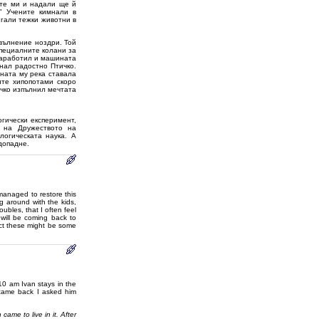
ите ми и надали ще й
" Учените кимнали в
игали тежки животни в
вълнение ноздри. Той
специалните колани за
заработил и машината
кнал радостно Птичко.
дната му река ставала
ите хипопотами скоро
чко изпълнил мечтата
огически експеримент,
 на Дружеството на
огическата наука. А
допадне.
managed to restore this
ng around with the kids,
oubles, that I often feel
will be coming back to
ect these might be some
10 am Ivan stays in the
I came back I asked him
ame to live in it. After