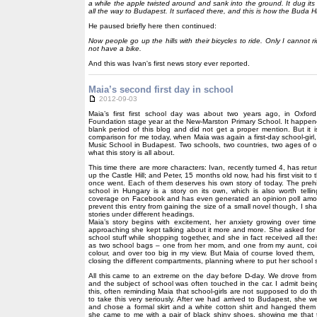
a while the apple twisted around and sank into the ground. It dug its
all the way to Budapest. It surfaced there, and this is how the Buda H
He paused briefly here then continued:
Now people go up the hills with their bicycles to ride. Only I cannot 
not have a bike.
And this was Ivan's first news story ever reported.
Maia’s second first day in school
2012-09-03
Maia’s first first school day was about two years ago, in Oxfor
Foundation stage year at the New-Marston Primary School. It happen
blank period of this blog and did not get a proper mention. But it i
comparison for me today, when Maia was again a first-day school-girl,
Music School in Budapest. Two schools, two countries, two ages of o
what this story is all about.
This time there are more characters: Ivan, recently turned 4, has retu
up the Castle Hill; and Peter, 15 months old now, had his first visit to
once went. Each of them deserves his own story of today. The prehis
school in Hungary is a story on its own, which is also worth telli
coverage on Facebook and has even generated an opinion poll amon
prevent this entry from gaining the size of a small novel though, I shal
stories under different headings.
Maia’s story begins with excitement, her anxiety growing over time
approaching she kept talking about it more and more. She asked for
school stuff while shopping together, and she in fact received all th
as two school bags – one from her mom, and one from my aunt, coinc
colour, and over too big in my view. But Maia of course loved them
closing the different compartments, planning where to put her school s
All this came to an extreme on the day before D-day. We drove from
and the subject of school was often touched in the car. I admit being
this, often reminding Maia that school-girls are not supposed to do t
to take this very seriously. After we had arrived to Budapest, she w
and chose a formal skirt and a white cotton shirt and hanged them
she came to me with a pair of black shiny shoes, showing me that