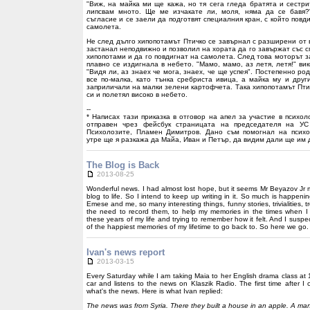
"Виж, на майка ми ще кажа, но тя сега гледа братята и сестр
липсвам мното. Ще ме изчакате ли, моля, няма да се бавя?
съгласие и се заели да подготвят специалния кран, с който повд
самолета.
Не след дълго хипопотамът Птичко се завърнал с разширени от 
застанал неподвижно и позволил на хората да го завържат със 
хипопотами и да го повдигнат на самолета. След това моторът 
плавно се издигнала в небето. "Мамо, мамо, аз летя, летя!" ви
"Видя ли, аз знаех че мога, знаех, че ще успея". Постепенно ро
все по-малка, като тънка сребриста ивица, а майка му и друг
заприличали на малки зелени картофчета. Така хипопотамът Пти
си и полетял високо в небето.
--
* Написах тази приказка в отговор на апел за участие в психол
отправен чрез фейсбук страницата на председателя на УС
Психолозите, Пламен Димитров. Дано съм помогнал на психол
утре ще я разкажа да Майа, Иван и Петър, да видим дали ще им 
The Blog is Back
2013-08-25
Wonderful news. I had almost lost hope, but it seems Mr Beyazov Jr 
blog to life. So I intend to keep up writing in it. So much is happeni
Emese and me, so many interesting things, funny stories, trivialities, tr
the need to record them, to help my memories in the times when I 
these years of my life and trying to remember how it felt. And I susp
of the happiest memories of my lifetime to go back to. So here we go.
Ivan's news report
2013-03-15
Every Saturday while I am taking Maia to her English drama class at 
car and listens to the news on Klaszik Radio. The first time after 
what's the news. Here is what Ivan replied:
The news was from Syria. There they built a house in an apple. A man c