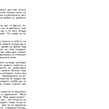
анно детство, когато
потам непрестанно се
ека в най-южната част
 на майка си, добрата
е ако се ядосат, по-
а не се ядосвала така
 как и тя като млада
вят. "Ех, какво ли не
а полети в небето не
че нямало нужда да го
от време на време над
ние на това гледане,
ички, един ден зърнал
 внезапно се отклонил
дилската река.
ане на вода, разбира
али дивите животни и
отни за новооткрит
 реката. Всичко това
 и изплувал точно под
. "Крокодилите са по-
ипопотам по-трудно ще
младите трябва да се
им стават опасни ако
 намесил се внезапно
 от удивление. "Моля
. "Виж какъв късмет",
нас." "Но готов ли си
адият, "няма ли да ти
, ами че аз приятели
тя," отвърнал Птичко.