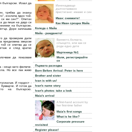
л български. Искал да
Изненадващо
дългоочаквано
пристигане: имаме и син
ин, трябва да знаеш
то", изхлипа ядно той.
Иван: снимките!
 си ми син?". Опитах
за да пише на дядо си
Как Иван срещна Майа
 книжки на български,
Коледа с Майа
Петър. Дори заплашва
Майа - раждането!
то да проверим дали
Времето,болката,
а предизвика зверски
слънцето, или как се
 той се опитва да се
роди едно дете
 етаж и след кратко
Мартеница №1
апочвам да показвам
Моля, регистрирайте
се
Първата разходка
а - нещо като филмче.
ела. Но все пак живо
Born Before Arrival: Peter is here
Brother and sister
Ivan is with us!
тусиазъм. И гордост -
Ivan's name story
 букварче. И готов да
о на българско.
Ivan's photos: take a look
Maia's arrival
A first-hand account by
her first-time father
Maia's first songs
What is he like?
Corporate pressure
revisited
Register please!