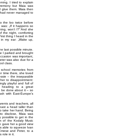
ing. I tried to explain
 ceremony but Maia was
id glue them. Maia then
he had never managed to
o the loo twice before
 was: „If it happens so
ning, won’t I?” And she
 the night, comforting
irst thing I heard in the
y in my ear: „Wake up,
e last possible minute.
le I parked and brought
occasion was important,
eter was also due for a
ool class.
r school memories from
r time there, she loved
essie – the inseparable
d her to disappointment:
gly playful and full of
 heading to a great
o be done about it – so
ash with East-Europe’s
rents and teachers, all
ast a head taller than
to take her hand. Being
to disclose, Maia was
y possible to get in the
ym of the Kodaly Music
ich gave her a good view
as able to squeeze Ivan
 Emese and Peter, to a
role in it.