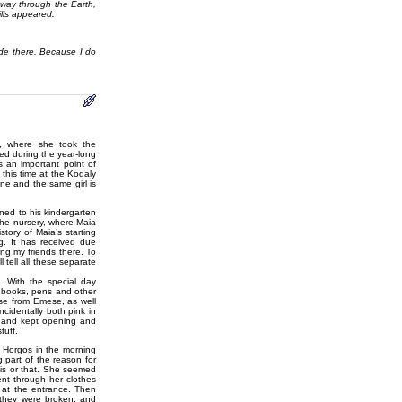
 way through the Earth,
ills appeared.
ride there. Because I do
d, where she took the
ed during the year-long
s an important point of
 this time at the Kodaly
ne and the same girl is
rned to his kindergarten
 the nursery, where Maia
tory of Maia’s starting
ng. It has received due
g my friends there. To
l tell all these separate
. With the special day
 books, pens and other
ese from Emese, as well
identally both pink in
, and kept opening and
tuff.
 Horgos in the morning
 part of the reason for
his or that. She seemed
ent through her clothes
 at the entrance. Then
 they were broken, and