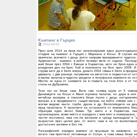
Къмпинг в Гърция
2014-09-05
През юли 2014 за пръв път реализирахме едно дългогодишно
отидем на къмпинг в Гърция с Мариана и Косьо. В случая и
приятели, всичките с деца, което направи прекарването чудесно
Арменистис - къмпинг, в който почиват вече от години. Послед
май беше през 2004 с Емеше в Хърватска, като не броя една 
рождения ден на Крис Хай в планините на Уелс през 2009. И
струва като да е било вчера, докато 2004 сякаш е било в преди
двамата, с две раници, пътувахме на автостоп и лодкостоп от ост
в малка палатка в чудесно уредени и полупразни къмпинги по ос
Мисля, че една от снимките ни в главата на този блог е от то
стена на Дубровник.
Този път не беше така. Вече сме голяма група от 5 човек
Динковците на Косьо и Маня огромна палатка, но дори в нея 
китайска казарма: в спалнята беше пълно с деца, натъркаля
матрак, а в предверието, същия матрак, на който спяхме ние с
всички видове чанти, торби, дрехи и др. Велосипедите на де
пред палатката. А палатките на останалите от компанията бяха
образува един весел бивак. Тук, както и в Хърватска, къ
организирани, всяко място е оградено с жив плет и номерирано,
чистят постоянно, има ток /по желание и срещу заплащане/ и "
възрастни през целия ден, от които така и не се възползва
достатъчно активни и без тях.
Разграфеният изрядно къмпинг се пръскаше по шевовете, ос
когато там пристигат летовници от Солун, и това сякаш беше н