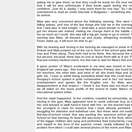
asking me to glue them, so that they could be ready for the next morn
that it will be very unfortunate if they break again during the
confident: „Just do it, daddy, I only need them for one day.” So I d
volunteered to read an entire fairy-tale in Bulgarian – something s
do before.
Maia was very concerned about the following morning. She went t
falling asleep, and one of the last things she told me in the evening
that I wee-wee in bed tonight, I shall take a quick shower in the mor
got her sheets wet indeed, making me change them in the middle of
her as much as I could: she was still a big girl, ready to go to school. F
morning was Maia, all dressed up and ready, whispering excitedl
Pavel, wake up, it will soon be time to go.”
With my shaving and ironing in the morning we managed to arrive in th
Emese and Maia jumped out of the car in front of the school gate whi
Ivan and Peter along. They both had to be there, first, because the 
but second, because there was no one to leave them with at 8 am. P
final pre-nursery medical check, but this had to wait for Maia’s first sch
A great portion of Maia’s excitement in my view was rooted in he
England two years ago. She loved New Marston Primary, she loved he
her teachers, the other kids, and most of all: she loved Aliya and J
girls’ trio. I have to admit being somewhat afraid that this could lea
Hungary’s school system is quite conservative and in fact not seemin
entertainment and games like the English one. So Maia was
disappointment in that respect – I knew it, but there was not much t
we all relied on the music profile of the school to make Maia’s cl
educational system softer.
And the clash happened. In the corridors, crowded by school-kids, pa
moving to the gym, Maia appeared next to some unknown boy, at le
her, and refused to walk hand in hand with him - so the teacher had 
the youngest in class for reasons that I have already promised 
struggling for attention and individual care. But these were not easil
first-day-of-school crowd that was packing the spacious school g
School on that morning. At least she was lucky to sit in the front, wh
of the bigger children who sang and performed their instruments. I w
and myself to the front of the parents’ crowd, neatly followed by
position from which I could take several photos of the event and Maia’s 