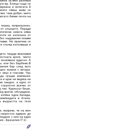
-важна за мен разбира
дта му, Елица също се
Мариана и колегата й
която сякаш живо се
вах така добре, както
когато бяхме почти на
а плажа, попрепълнен,
о от слънцето. Поради
ктически никога няма
очти не излизаха от
 без надуваеми плавки
авки. На практика се
ен глъчка излъчваше и
ъдето твърде вежливия
стната кухня, чиито
 похапваха чудесно. А
ъс или без барбекю.В
ажния бар след като
щно къпане с китара.
н звън и гласове. Час
да гръцка компания,
ра и щом ни видяха ни
ме заедно, а едно от
страхотно всичко, от
 тях/. Куриозът беше,
лед кратко обсъждане,
 изпяха една балада,
лимпиадата в Атина.
а възрастта на тези
и, въпреки, че на мен
 скоростно идване до
гледане с нея на един
я - Бразилия /7:1/.