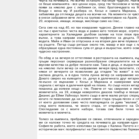
черта на почивката. Но всичко останало пък беше чудесно. Най
се беше компанията - все ценни хора, сред тях Чесновски и челя
появи за няколко дни с любимия си, плюс братовчедката на 
Владо с жена му. И разбира се, Косьо и самата Мариана, 
забавлява да отглежда децата на всички ни. На моменти се чувст
в онези забравени вече лета на групово къмпингуване на Арапя, 
20, искренни, имащи, искащи, мислещи само на глас...
Сега сме на над 40, но пак изкарахме чудесно. Денем главно н
но пък с кристално чиста вода и равно като тепсия море, огрят
характерните за Халкидики дълбоки заливи на този плаж пра
вълни, а това направи изживяването перфектно за децата. П
водата. Майа и Иван се отпуснаха и на втория ден вече плуваха
на ръцете. Петър също риташе около тях, макар и все още с пл
образуваше една постоянна супа от деца и възрастни, която осв
чудесно настроение.
По обяд и за вечеря се оттегляхме в ресторанта на къмпинга, к
гръцки персонал сервираше разнообразни специалитети на ме
вкусови качества са добре познати нам. Така и деца, и възрастни
на няколко пъти вечер си направихме вечеря пред палатките, с
някои от вечерите си позволихме да отидем "по живот" в пл
заспаха децата, а в една топла лунна вечер си направихме но
Докато свирех на къпещите се, дочух в далечината друг китаре
по-късно се върнахме с Косьо и Мариана и намерихме мла
седнала с китара в далечния край на плажа. Аз също носех кита
поканиха да изпеем нещо с тях. Повече от час свирихме и пях
момичетата, на 19, извади невероятен джазов тембър и пееше 
Джанис до Ейми Уайнхауз /която също е вече малко ретро според
когато ги помолихме да ни изпеят някоя стара гръцка песен и с
от което доловихме само често повтарящата се дума "малака",
след което поясниха, че много стара, от откриването на О
Спогледахме се с моите набори, тогава сме били точно н
момичета и момчета.
Толкоз за къмпинга, прибрахме се свежи, отпочинали и зареден
ми се наложи точно по средата на почивката да направя едно
София по работа, което използвах за среща с Калина Патето и 
исторически мач: полуфиналът на Световното първенство Германи