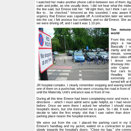
I watched her make another phone call in-between two of them. A
calm and polite, as she usually does. I did not hear what the midw
the line said, but Emese told her: “All right then, but I think I am
like to… be checked.” Innocent as this sounded, I was aware th
urgency that Emese was capable off. A contraction later we were
into the car, I felt anxious but confident, and so did Emese. She 
we were driving off, and I said it was 1.10 pm.
Ten minute
world
From this m
plays a na
Basically I 
clarity and d
minute, some
down video eff
I drove ve
driveway into 
onto Copse 
four cars to
Headley W
extremely sm
turned left at
JR hospital complex. I clearly remember stopping and waving kindly
one of them on a pushchair, who were crossing the road in front of 
until the Maternity Unit’s entrance was in front of me.
During all this time Emese had been complaining more and more, w
directions – which I must admit were quite helpful, as I had never
before. Once we were there I asked her whether I should stop i
hospital’s doors, but she instructed me to park. So I did. It too
decide to take the first empty slot that I saw rather than driv
parking place nearer the hospital entrance.
We were out from the car. I placed the parking card in my 
Emese’s handbag and my jacket, waited on a contraction to pa
slowly towards the hospital’s doors. “Close my bag,” she comma