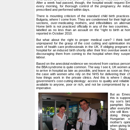
After a week had passed, though, the hospital would request Em
every morning, for thorough control of the pregnancy. An indu
prescribed and performed within days.
There is mounting criticism of the standard child birth practic
Bulgaria, where I come from. They are condemned for their high pr
sections, over-medicating mothers, and inflexibilities on alterna
Home birth is not practiced officially in any of the two countrie
labelled as no less than an assault on the “right to birth at h
reported in October 2010.
But what about the right to proper medical care? I think b
unprepared for the grasp of the cost cutting and optimisation i
work of health care professionals in the UK. If obliging pregnant 
hospital for an induced birth shortly after their first overdue week 
discouraging them from coming to the hospital when they suspec
labour.
Based on the anecdotal evidence we received from various persons 
the BBA syndrome is quite common. The way I see it, UK women ar
to arrive in hospital as late as possible, and leave as soon as they 
the case with women who rely on the NHS for delivering their ch
how things work in the private clinics. And this is where I disag
government’s cost-cutting ideology: access to quality and reliable
available to anyone, poor or rich, and not be compromised by a n
imperative.
But as Emese
this is suppo
my son’s birt
pamphlet. She
after everyth
she still like
doing thin
Hungarian 
mother’s opin
when giving bir
Two things 