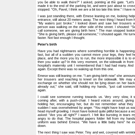
you be able to walk there?” I asked, pointing at the gate. “Let
made it to the end of the parking lot, and were just about to cros
stopped. “Oh, Pavel, I think we are a bit too late this time.” I have
I was just standing there, with Emese leaning on me, looking helpl
entrance, still about 20 meters away. The next thing I heard from 
“My waters just broke.” I looked down and saw her trousers w
person was walking on the other side of the street. I shouted: “S
call someone, we are giving birth here.” The man stopped lookin
“She is giving birth, please call someone,” I shouted again. He turn
faster. Not fast enough I thought.
Peter’s birth
Have you had nightmares where something horrible is happening
fast, but all of a sudden you cannot move your legs, they feel h
place, and the more you try to run, the more impossible it is to
then you wake up? In this very moment, on the sidewalk in front 
hospital’s maternity unit I remembered that I had had many. And I 
again. Except there was no waking up from this one.
Emese was still leaning on me. “I am giving birth now” she announc
her trousers and reaching to kneel on the sidewalk. We may e
exchange on whether she should not be lying down on her back.
already out,” she said, still holding my hands, “just call someon
again.
I could see someone running towards us. Very very slow, it
coming after, with a push-chair. I heard voices around, giving
holding her, encouraging her, but do not remember what they 
sudden I was overwhelmed by anger. “You might have kept us wait
head myself growling. I must have looked quite pitiful because a 
asked: “Are you all right?” I wasn’t. I felt like bursting in tears m
angry to do that. The hospital papers folder fell from my hand
uniform was behind Emese. “We have a little baby here” he e
down.
The next thing I saw was Peter. Tiny and wet, covered with wrinkle