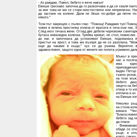
- Аз раждам, Павел, бебето е вече навън!
Емеше трескаво започна да го разкопчава и да си сваля пант
за миг това не ми се стори неестествено или неприлично. На
да застане на колене. Дали не беше по-добре да легне по
някого."
Този път закрещях с пълен глас: "Помощ! Раждаме тук! Помош
човек в зелена престилка излиза от вратата и тича към нас. 
След него тичаха жени. Отзад две дебели чернокожи санитар
бутаха инвалидна количка. Трябва креват, не стол, помислих
до нас и започнаха да успокояват Емеше, подхванаха я
пристъп на ярост, и това ме възпря да не се разплача. "Мо
още да чакаме в къщи," чух се да ръмжа. Вероятно 
здравословен, защото една от жените ме попита угрижено дал
Мъжът в пре
нас и посяг
има едн
приповдигна
видях Петър 
тъмно розов,
на този мъж.
бебето диш
лицето на бе
отвор и то и
изплача и аз
на Емеше изп
Няколко ръ
на стола-кол
викаха "Чес
"Благословен
бебето зад н
да плаче.
- Внимамав
обади се отн
ръце, и отп
която сякаш