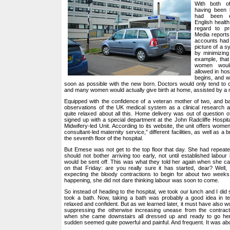
With both of
having been 
had been ea
English health
regard to pr
Media reports
accounts had
picture of a s
by minimizin
example, that
women woul
allowed in hosp
begins, and 
soon as possible with the new born. Doctors would only tend to c
and many women would actually give birth at home, assisted by a 
Equipped with the confidence of a veteran mother of two, and ba
observations of the UK medical system as a clinical research
quite relaxed about all this. Home delivery was out of question 
signed up with a special department at the John Radcliffe Hospit
Midwifery-led Unit. According to its website, the unit offers women
consultant-led maternity service,” different facilities, as well as a
the seventh floor of the hospital.
But Emese was not get to the top floor that day. She had repeate
should not bother arriving too early, not until established labou
would be sent off. This was what they told her again when she c
on that Friday: are you really sure it has started, dear? Well,
expecting the bloody contractions to begin for about two week
happening, she did not dare thinking labour was soon to come.
So instead of heading to the hospital, we took our lunch and I di
took a bath. Now, taking a bath was probably a good idea in ter
relaxed and confident. But as we learned later, it must have also wo
suppressing the otherwise increasing unease from the contracti
when she came downstairs all dressed up and ready to go her 
sudden seemed quite powerful and painful. And frequent. It was ab