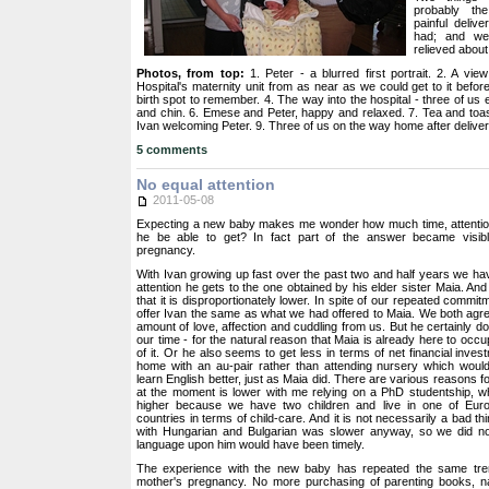
probably th
painful deli
had; and we
relieved about 
Photos, from top:
1. Peter - a blurred first portrait. 2. A view
Hospital's maternity unit from as near as we could get to it befor
birth spot to remember. 4. The way into the hospital - three of us e
and chin. 6. Emese and Peter, happy and relaxed. 7. Tea and toa
Ivan welcoming Peter. 9. Three of us on the way home after deliver
5 comments
No equal attention
2011-05-08
Expecting a new baby makes me wonder how much time, attentio
he be able to get? In fact part of the answer became visibl
pregnancy.
With Ivan growing up fast over the past two and half years we h
attention he gets to the one obtained by his elder sister Maia. A
that it is disproportionately lower. In spite of our repeated commit
offer Ivan the same as what we had offered to Maia. We both agre
amount of love, affection and cuddling from us. But he certainly d
our time - for the natural reason that Maia is already here to occup
of it. Or he also seems to get less in terms of net financial inves
home with an au-pair rather than attending nursery which woul
learn English better, just as Maia did. There are various reasons fo
at the moment is lower with me relying on a PhD studentship, w
higher because we have two children and live in one of Eur
countries in terms of child-care. And it is not necessarily a bad t
with Hungarian and Bulgarian was slower anyway, so we did not
language upon him would have been timely.
The experience with the new baby has repeated the same tren
mother's pregnancy. No more purchasing of parenting books, na