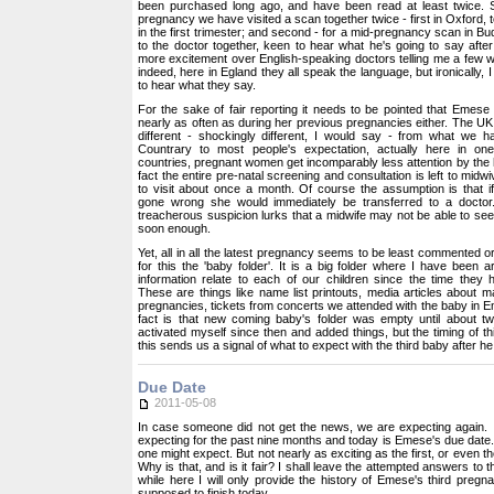
been purchased long ago, and have been read at least twice. S
pregnancy we have visited a scan together twice - first in Oxford, 
in the first trimester; and second - for a mid-pregnancy scan in Bu
to the doctor together, keen to hear what he's going to say aft
more excitement over English-speaking doctors telling me a few 
indeed, here in Egland they all speak the language, but ironically,
to hear what they say.
For the sake of fair reporting it needs to be pointed that Emes
nearly as often as during her previous pregnancies either. The UK 
different - shockingly different, I would say - from what we 
Countrary to most people's expectation, actually here in one
countries, pregnant women get incomparably less attention by the 
fact the entire pre-natal screening and consultation is left to mi
to visit about once a month. Of course the assumption is that i
gone wrong she would immediately be transferred to a doctor.
treacherous suspicion lurks that a midwife may not be able to see
soon enough.
Yet, all in all the latest pregnancy seems to be least commented or
for this the 'baby folder'. It is a big folder where I have been a
information relate to each of our children since the time they
These are things like name list printouts, media articles about m
pregnancies, tickets from concerts we attended with the baby in
fact is that new coming baby's folder was empty until about 
activated myself since then and added things, but the timing of this
this sends us a signal of what to expect with the third baby after he
Due Date
2011-05-08
In case someone did not get the news, we are expecting again. 
expecting for the past nine months and today is Emese's due date. 
one might expect. But not nearly as exciting as the first, or even 
Why is that, and is it fair? I shall leave the attempted answers to 
while here I will only provide the history of Emese's third pregnan
supposed to finish today.