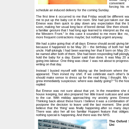
convenient 
forcing his 
schedule an induced delivery for the coming Sunday.
The first time it occurred to me that Friday would be different
me to put up the baby cot in the room. She had just taken our da
Emese was then quick to play down any expectation that the 
soon, making her usual long face of bored denial. She then shook h
a familiar gesture that I had long ago learned to interpret as the equ
the Western Front.” In this case it sounded to me more like: no
more frequent contractions maybe; but nothing urgent anyway.
We had a joke going that of all days Emese should avoid giving bir
because it happened to be May 20 – the birthday of both her fath
uncle. Half-jokingly I had been warning her that if born on May 20
be named after both of them. She had been responding half jokingly
hold the baby for a day. Easier said than done. It was May 20
going into labour. One thing was clear: I was not about to progress
writing on that day.
Instead I busied myself with tidying up the bedroom where the n
appeared. Then ironed my shirt. If we celebrate each other’s bi
should make sense to dress up for the real thing, I thought. M
grew immediately suspicious: where was daddy going? “To the hosp
replied
But Emese was not sure about that yet. In the meantime she d
house keeping, but also prepared her little travel suitcase and as
to the car. With midday approaching my anxiety grew. Emese 
Thinking back about these hours I believe it was a combination of
postpone the decision to leave until the last moment. She prob
believe that the ‘thing’ was finally happening after so many days 
There was also her all too familiar Huppert feature that obliges
nothing special is happening. And there was the NHS.
The Oxford S
Uni