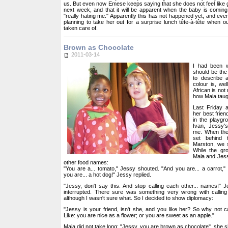
us. But even now Emese keeps saying that she does not feel like gi
next week, and that it will be apparent when the baby is comin
"really hating me." Apparently this has not happened yet, and ever
planning to take her out for a surprise lunch tête-à-tête when our
taken care of.
Brown as Chocolate
2011-03-14
I had been w
should be the 
to describe 
colour is, wel
African is not 
how Maia taug
Last Friday 
her best frie
in the playg
Ivan, Jessy
me. When the
set behind 
Marston, we 
While the gro
Maia and Jess
other food names:
"You are a... tomato," Jessy shouted. "And you are... a carrot,
you are... a hot dog!" Jessy replied.
"Jessy, don't say this. And stop calling each other... names!"
interrupted. There sure was something very wrong with callin
although I wasn't sure what. So I decided to show diplomacy:
"Jessy is your friend, isn't she, and you like her? So why not ca
Like: you are nice as a flower; or you are sweet as an apple."
Maia did not take long: "Jessy, you are brown as chocolate", she 