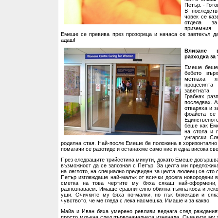
Петър. - Гото
В последств
човек се каз
отдела з
приземния
Емеше се превива през прозореца и начаса се завтекъл да
адаш!
Влизане 
разходка за
Емеше беше
бебето вър
метнаха я
процесия
заветната
Грабнах раз
последвах. А
отваряха и з
фоайета се 
Единствено
беше как Ем
на стола и 
унгарски. Сл
родилна стая. Най-после Емеше бе положена в хоризонтално
помагачи се разотиде и останахме само ние и една висока св
През следващите трийсетина минути, докато Емеше довършв
възможност да се запозная с Петър. За целта ми предложиха
на леглото, на специално предвиден за целта люлеещ се сто 
Петър изглеждаше най-малък от всички досега новородени в
сметка на това чертите му бяха сякаш най-оформени, 
разпознаваем. Имаше сравнително обилна тъмна коса и лек
уши. Очичките му бяха по-малки, но пък бляскави и сяк
чувството, че ме гледа с лека насмешка. Имаше и за какво.
Майа и Иван бяха умерено ревливи веднага след раждания
просто млъкна след първоначалната изненада. Очичките му 