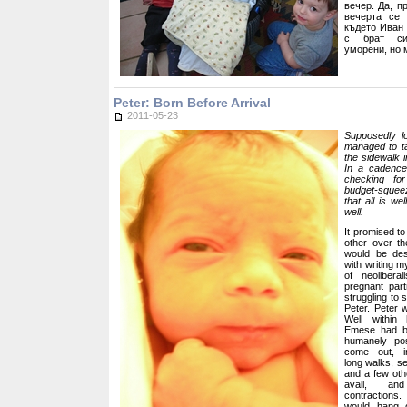
вечер. Да, п
вечерта се
където Иван
с брат си
уморени, но 
Peter: Born Before Arrival
2011-05-23
Supposedly l
managed to ta
the sidewalk i
In a cadence
checking fo
budget-squee
that all is we
well.
It promised to
other over t
would be des
with writing 
of neolibera
pregnant par
struggling to 
Peter. Peter
Well within 
Emese had be
humanely pos
come out, in
long walks, se
and a few oth
avail, an
contractions
would hang o