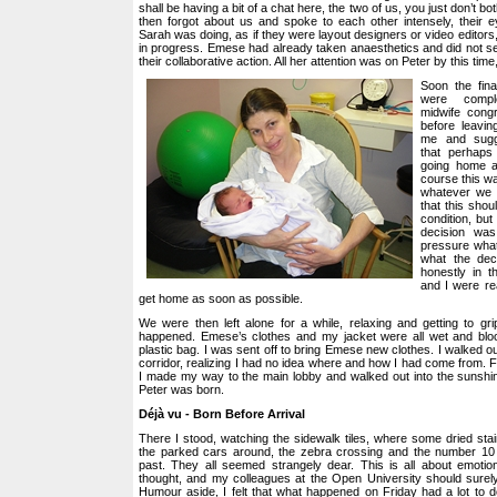
shall be having a bit of a chat here, the two of us, you just don’t b
then forgot about us and spoke to each other intensely, their e
Sarah was doing, as if they were layout designers or video editors
in progress. Emese had already taken anaesthetics and did not se
their collaborative action. All her attention was on Peter by this ti
Soon the fin
were compl
midwife congr
before leavin
me and sugg
that perhaps
going home al
course this wa
whatever we 
that this sho
condition, but
decision wa
pressure wha
what the dec
honestly in 
and I were rea
get home as soon as possible.
We were then left alone for a while, relaxing and getting to gr
happened. Emese’s clothes and my jacket were all wet and blood
plastic bag. I was sent off to bring Emese new clothes. I walked o
corridor, realizing I had no idea where and how I had come from. F
I made my way to the main lobby and walked out into the sunshin
Peter was born.
Déjà vu - Born Before Arrival
There I stood, watching the sidewalk tiles, where some dried stain
the parked cars around, the zebra crossing and the number 10
past. They all seemed strangely dear. This is all about emotio
thought, and my colleagues at the Open University should surely 
Humour aside, I felt that what happened on Friday had a lot to d