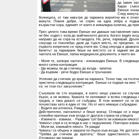
да завия нал
Карах съвс
Емеше охкаш
След минута 
болницата, от там навътре до паркинга вероятно ми е отне
минути. Помня добре, че спрях на една зебра и подка
възрастни хора, единият от които в инвалидна количка, да пре
През цялото това време Емеше ми даваше наставления накъ
не бях ходил с кола до майчинското досега. Когато видях вхо
направо да не спра на естакадата. Не, рече, паркирай. Дръпн
секунда се поколебах дали да търся място, но прецених, ч
първото изпречило се пред очите ми. След секунда и двамата
Билетът за паркиране беше на мястото си в задния ми дж
чантата на Емеше, папка медицински документи, и якето ми.
- Моля те, затвори чантата - изкомандва Емеше. В следващи
много силна контракция.
- Ще можеш ли да стигнеш до входа - запитах.
- Да вървим - рече бодро Емеше и тръгнахме.
Успяхме да стигнем до края на паркинга. Точно там, на пътечк
пристигна следващата контракция. Емеше се подпря на мен: 
се, че този път закъсняхме."
Сънували ли сте кошмари, в които нещо ужасно се случва
бързо, а не можеш. Краката ти натежават и всяка следваща 
трудна, и така докато се събудиш. В този момент си ги п
почувствах като в един от тях. Но от него нямаше събуждане.
- Водите ми изтекоха. Раждам!
Действително, панталонът и беше мокър. Огледах се и видя
спокойно крачеше към входа от другата страна на улицата.
- Извинете - извиках. - Раждаме тук! Бихте ли извикали някого
Човекът спря и се вгледа в нас с недоумение. Повторно извик
- Моля ви, извикайте някого. Тя ражда!
Човекът се обърна и закрачи по-бързо към входа. Не достатъ
"Трябва да стигнем до вратата," беше единственото, кое
Отговорът ме порази: