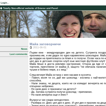
Login...
� Totally Non-official website of Emese and Pavel
Майа заговорничи
2011-06-01
News
Първи юни - международен ден на детето. Сутринта поздр
Last comments
празника им, и им дадох по едно карамелено шоколадче. Майа
да подари на приятелката си Алия и го получи. Осем часа по-
цял ден в детския спортен клуб към местния футболен клуб
Майа беше в доста ревливо настроение. Отказа да яде от 
тортили, приготвени от майка й, защото "не обичала палачи
чушки и бобено пюре, а с мед."
След вечеря Майа остана с мен насаме в кухнята.
- Павел, моля ти се, дай ми шоколад - изхлипа с най-милот
способна.
- Нали знаеш, че децата, които не си изяждат вечерята не 
отвърнах небрежно.
- Но нали днес е празникът на детето?
- Да. Затова сутринта получи шоколад - припомних.
- Но нали
вечерта още е днес
?
Въпросът ме свари неподготвен.
- Разбира се. Днес цял ден е днес. И цял ден е празник на деца
- Значи мога да получа още шоколад? - триумфално заключи 