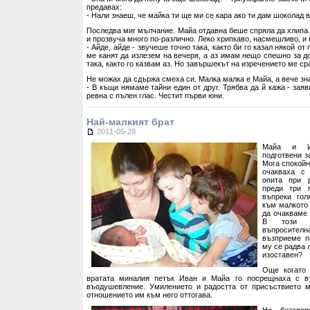
предавах:
- Нали знаеш, че майка ти ще ми се кара ако ти дам шоколад 
Последва миг мълчание. Майа отдавна беше спряла да хлипа.
и прозвуча много по-различно. Леко хрипкаво, насмешливо, и
- Айде, айде - звучеше точно така, както би го казал някой от
ме канят да излезем на вечеря, а аз имам нещо спешно за 
така, както го казвам аз. Но завършекът на изречението ме ср
Не можах да сдържа смеха си. Малка малка е Майа, а вече зна
- В къщи нямаме тайни един от друг. Трябва да й кажа - зая
ревна с пълен глас. Честит първи юни.
Най-малкият брат
2011-05-28
Майа и И
подготвени з
Мога спокойн
очакваха с
опита при 
преди три 
въпреки гол
към малкото 
да очакваме 
В този с
въпросителн
възприеме п
му се радва 
изоставен?
Още когато
вратата миналия петък Иван и Майа го посрещнаха с въ
въодушевление. Умилението и радостта от присъствието 
отношението им към него оттогава.
Но безспор