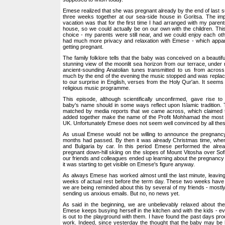
Emese realized that she was pregnant already by the end of last 
three weeks together at our sea-side house in Goritsa. The impo
vacation was that for the first time I had arranged with my parents
house, so we could actually be on our own with the children. Th
choice - my parents were still near, and we could enjoy each ot
had much more privacy and relaxation with Emese - which appar
getting pregnant.
The family folklore tells that the baby was conceived on a beautiful 
stunning view of the moonlit sea horizon from our terrace, under
ancient-sounding Anatolian tunes transmitted to us from acros
much by the end of the evening the music stopped and was replac
to our surprise in English, verses from the Holy Qur'an. It seems
religious music programme.
This episode, although scientifically unconfirmed, gave rise to
baby's name should in some ways reflect upon Islamic tradition.
matched by media reports that we came across, which claimed th
added together make the name of the Profit Mohhamad the most f
UK. Unfortunately Emese does not seem well convinced by all the
As usual Emese would not be willing to announce the pregnancy b
months had passed. By then it was already Christmas time, wh
and Bulgaria by car. In this period Emese performed the already
pregnant down-hill skiing on the slopes of Mount Vitosha over Sofi
our friends and colleagues ended up learning about the pregnancy
it was starting to get visible on Emese's figure anyway.
As always Emese has worked almost until the last minute, leaving
weeks of actual rest before the term day. These two weeks have 
we are being reminded about this by several of my friends - most
sending us anxious emails. But no, no news yet.
As said in the beginning, we are unbelievably relaxed about the
Emese keeps busying herself in the kitchen and with the kids - 
is out to the playground with them. I have found the past days pro
work. Indeed, since yesterday the thought that the baby may be 