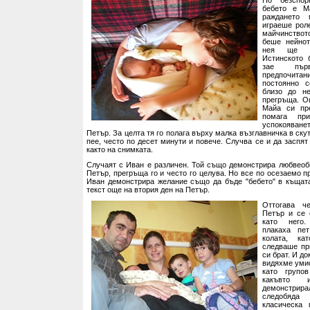
бебето е М
раждането 
играеше рол
майчинството
беше нейнот
нея ще ра
Истинското 
зае пъ
предпочитан
постоянно 
близо до н
прегръща. О
Майа си пр
помага пр
успокоява
Петър. За целта тя го полага върху малка възглавничка в скут
пее, често по десет минути и повече. Случва се и да заспят 
както на снимката.
Случаят с Иван е различен. Той също демонстрира любвео
Петър, прегръща го и често го целува. Но все по осезаемо 
Иван демонстрира желание също да бъде "бебето" в къщата
текст още на втория ден на Петър.
Оттогава ч
Петър и се 
като него.
плакаха пе
колата, ка
следваше пр
си брат. И до
видяхме умис
като групо
какъвто
демонстри
следобяда
класическа 