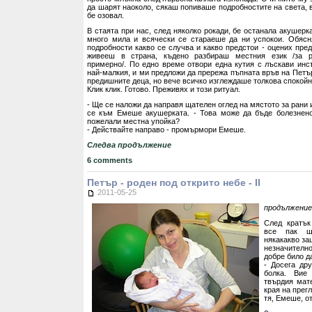
да шарят наоколо, сякаш попиваше подробностите на света, 
бе озовал.
В стаята при нас, след няколко рокади, бе останала акушер
много мила и всячески се стараеше да ни успокои. Обясн
подробности какво се случва и какво предстои - оцених пре
живееш в страна, къдено разбираш местния език /за р
примерно/. По едно време отвори една кутия с лъскави инс
най-малкия, и ми предложи да прережа пъпната връв на Петър
предишните деца, но вече всичко изглеждаше толкова спокойн
Клик клик. Готово. Преживях и този ритуал.
- Ще се наложи да направя щателен оглед на мястото за рани 
се към Емеше акушерката. - Това може да бъде болезнено
пожелали местна упойка?
- Действайте направо - промърмори Емеше.
Следва продължение
6 comments
Петър - роден под открито небе - II
2011-05-25
продължение
След кратък
все пак щ
някакакво за
незначител
добре било д
- Досега др
болка. Вие
твърдия мат
края на прегл
тя, Емеше, о