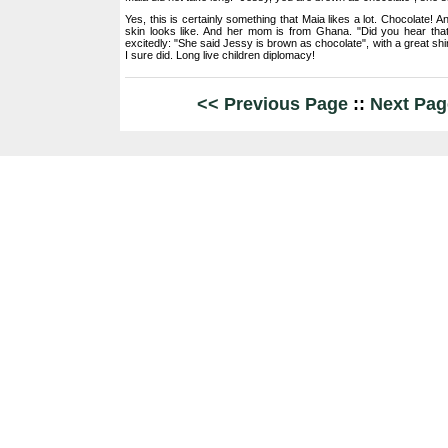
Yes, this is certainly something that Maia likes a lot. Chocolate! A
skin looks like. And her mom is from Ghana. "Did you hear th
excitedly: "She said Jessy is brown as chocolate", with a great shi
I sure did. Long live children diplomacy!
<< Previous Page
::
Next Pag