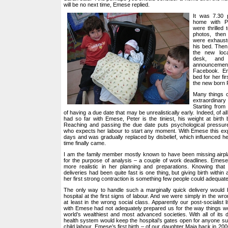
will be no next time, Emese replied.
It was 7.30
home with P
were thrilled
photos, then
were exhaust
his bed. The
the new loc
desk, and 
announceme
Facebook. Em
bed for her fi
the new born 
Many things c
extraordinary 
Starting from
of having a due date that may be unrealistically early. Indeed, of a
had so far with Emese, Peter is the tiniest, his weight at birth
Reaching and passing the due date puts psychological pressur
who expects her labour to start any moment. With Emese this exp
days and was gradually replaced by disbelief, which influenced 
time finally came.
I am the family member mostly known to have been missing airpl
for the purpose of analysis – a couple of work deadlines. Emese
more realistic in her planning and preparations. Knowing that
deliveries had been quite fast is one thing, but giving birth withi
her first strong contraction is something few people could adequate
The only way to handle such a marginally quick delivery would b
hospital at the first signs of labour. And we were simply in the wro
at least in the wrong social class. Apparently our post-socialist 
with Emese had not adequately prepared us for the way things wo
world’s wealthiest and most advanced societies. With all of its
health system would keep the hospital’s gates open for anyone su
child labour. Emese’s first birth – of our daughter Maia back in 2