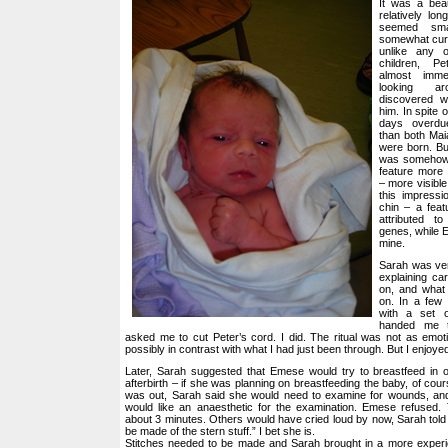
It was a beau
relatively lo
seemed sma
somewhat curi
unlike any 
children, P
almost imme
looking a
discovered w
him. In spite 
days overdu
than both Ma
were born. Bu
was somehow 
feature more d
– more visible
this impress
chin – a feat
attributed t
genes, while E
mine.
Sarah was very
explaining ca
on, and what
on. In a few
with a set o
handed me t
asked me to cut Peter’s cord. I did. The ritual was not as emoti
possibly in contrast with what I had just been through. But I enjoye
Later, Sarah suggested that Emese would try to breastfeed in 
afterbirth – if she was planning on breastfeeding the baby, of cou
was out, Sarah said she would need to examine for wounds, an
would like an anaesthetic for the examination. Emese refused.
about 3 minutes. Others would have cried loud by now, Sarah tol
be made of the stern stuff.” I bet she is.
Stitches needed to be made and Sarah brought in a more exper