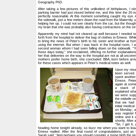
Geography PhD.
After taking a few pictures of this unlikeliest of birthplaces, I 
parking barrier had just closed behind me, and this time the 20 
perfectly reasonable. At this moment something caught my eye.
the sidewalk, just a few meters down the road from the Maternity u
helping her up. I could not see clearly from the car, but the thou
my brain that she was probably also having contractions on the str
Apparently my mind had not cleared up well because I needed to
forth from the hospital to deliver the bag of clothes to Emese. Whi
to bring the news of Peter’s birth to his sister and brother at h
using the internet. But when I was back in the hospital room, I
second woman whom I had seen falling down on the sidewalk. “Ye
those days today,” she exclaimed, offering no further explanation
her that deliveries on the way to the hospital are not at all unco
mothers prefer home birth, she concluded. BBA, born before arriva
for these cases which appears in Peter’s medical notes as well.
Upon my retur
been served. 
spent another
Emese, Pete
again at som
a stack of
explained wh
we were supp
the midwife on
that we had 
initial medica
on Monday; an
was register f
online and it
shortly. After 
“So, I get it
heading home tonight already, so buzz me when you want to leav
Emese replied. After the final round of congratulations, just a
Sarah said: “And perhaps you should consider a home birth the ne