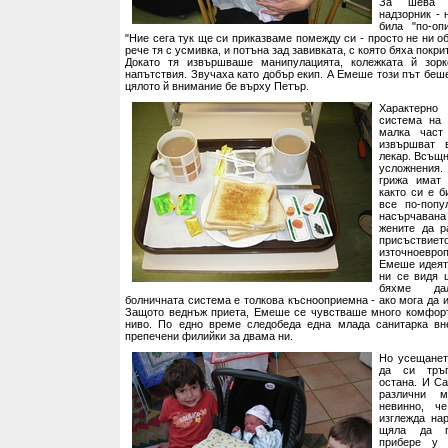
За шева 
надзорник - 
била "по-оп
"Ние сега тук ще си приказваме помежду си - просто не ни 
рече тя с усмивка, и потъна зад завивката, с която бяха покр
Докато тя извършваше манипулацията, колежката й зор
напътствия. Звучаха като добър екип. А Емеше този път беше
цялото й внимание бе върху Петър.
Характерно
система на 
малка част
извършват 
лекар. Всъщн
усложнения.
грижа имат
както си е б
все по-попу
насърчаван
жените да р
присъствиет
източноев
Емеше идеят
ни се видя 
бяхме да
болничната система е толкова къснооприемна - ако мога да 
Защото веднъж приета, Емеше се чувстваше много комфорт
ниво. По едно време следобеда една млада санитарка вн
препечени филийки за двама ни.
Но усещанет
да си тръг
остана. И Са
различни м
невинно, ч
изглежда нар
щяла да п
прибере у