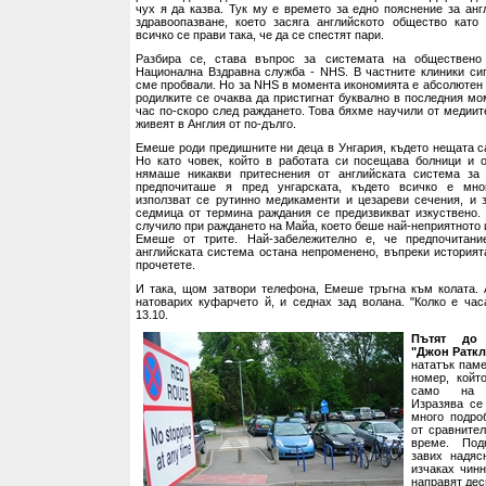
чух я да казва. Тук му е времето за едно пояснение за анг
здравоопазване, което засяга английското общество като 
всичко се прави така, че да се спестят пари.
Разбира се, става въпрос за системата на обществено о
Национална Вздравна служба - NHS. В частните клиники сиг
сме пробвали. Но за NHS в момента икономията е абсолютен 
родилките се очаква да пристигнат буквално в последния мо
час по-скоро след раждането. Това бяхме научили от медиите
живеят в Англия от по-дълго.
Емеше роди предишните ни деца в Унгария, където нещата са
Но като човек, който в работата си посещава болници и 
нямаше никакви притеснения от английската система за 
предпочиташе я пред унгарската, където всичко е мног
използват се рутинно медикаменти и цезареви сечения, и 
седмица от термина раждания се предизвикват изкуствено.
случило при раждането на Майа, което беше най-неприятното 
Емеше от трите. Най-забележително е, че предпочитан
английската система остана непроменено, въпреки историята
прочетете.
И така, щом затвори телефона, Емеше тръгна към колата. 
натоварих куфарчето й, и седнах зад волана. "Колко е час
13.10.
Пътят до 
"Джон Ратк
нататък паме
номер, койт
само на з
Изразява се
много подро
от сравнител
време. Под
завих надяс
изчаках чинн
направят дес