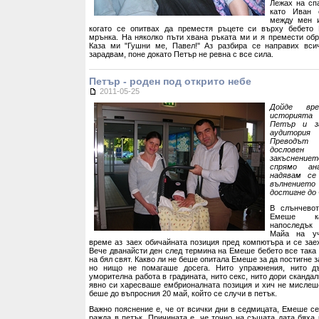
Лежах на спа
като Иван 
между мен и
когато се опитвах да преместя ръцете си върху бебето
мрънка. На няколко пъти хвана ръката ми и я премести обр
Каза ми "Гушни ме, Павел!" Аз разбира се направих вси
зарадвам, поне докато Петър не ревна с все сила.
Петър - роден под открито небе
2011-05-25
Дойде вр
историята
Петър и за
аудитория
Преводът
дослове
закъснение
спрямо анг
надявам се
вълнениет
достигне до
В слънчево
Емеше ка
напоследък
Майа на уч
време аз заех обичайната позиция пред компютъра и се заех
Вече дванайсти ден след термина на Емеше бебето все така 
на бял свят. Какво ли не беше опитала Емеше за да постигне з
но нищо не помагаше досега. Нито упражнения, нито дъ
уморителна работа в градината, нито секс, нито дори сканда
явно си харесваше ембрионалната позиция и хич не мислеше
беше до въпросния 20 май, който се случи в петък.
Важно пояснение е, че от всички дни в седмицата, Емеше се
ражда в петък. Причината е, че точно на същата дата бяха