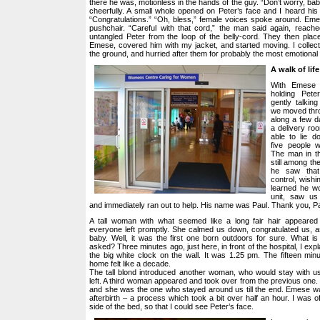
there he was, motionless in the hands of the guy. “Don’t worry, bab
cheerfully. A small whole opened on Peter’s face and I heard his f
“Congratulations.” “Oh, bless,” female voices spoke around. Em
pushchair. “Careful with that cord,” the man said again, reach
untangled Peter from the loop of the belly-cord. They then plac
Emese, covered him with my jacket, and started moving. I colle
the ground, and hurried after them for probably the most emotional w
A walk of life
With Emese s
holding Pet
gently talkin
we moved thro
along a few da
a delivery ro
able to lie 
five people 
The man in t
still among th
he saw that
control, wishi
learned he w
unit, saw us
and immediately ran out to help. His name was Paul. Thank you, Pa
A tall woman with what seemed like a long fair hair appeared
everyone left promptly. She calmed us down, congratulated us, ask
baby. Well, it was the first one born outdoors for sure. What is 
asked? Three minutes ago, just here, in front of the hospital, I expl
the big white clock on the wall. It was 1.25 pm. The fifteen min
home felt like a decade.
The tall blond introduced another woman, who would stay with us
left. A third woman appeared and took over from the previous on
and she was the one who stayed around us till the end. Emese was
afterbirth – a process which took a bit over half an hour. I was off
side of the bed, so that I could see Peter’s face.