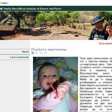
Login...
� Totally Non-official website of Emese and Pavel
Post deta
Първата мартеница
News
02. 03. 07
Last comments
Оше едно прекъсване на
път с прясна новина: 
си мартеница днес. Зав
сутринта когато станах
бяла и червена, з
Впоследствие, какт
преместила мартеничк
Майа за да я предп
разбриждане и сигурн
Баба Марта на всички гос
Доставянето на марти
превръща всяка годи
креативността и ком
българите. След като 
принудих да уплета 
дръжките на две лук
подаръци, които посто
реших да се осла