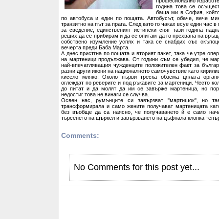
професионално изработе
година това се осъщес
баща ми в София, който
по автобуса и един по пощата. Автобусът, обаче, вече м
транзитно на път за прага. След като го чаках всуе един час в
за сведение, единственият истински сняг тази година падна
реших да се прибирам и да се опитам да го прехвана на връщ
собствено изумление успях и така се снабдих със скъпоц
вечерта преди Баба Марта.
А днес пристгна по пощата и вторият пакет, така че утре опе
на мартеници продължава. От години съм се убедил, че ма
най-впечатляващия чужденците положителен факт за българ
разни други икони на националното самочувствие като кирили
кисело мляко. Около първи треска обзема цялата орган
оглеждат по реверите и под ръкавите за мартеници. Често ко
до питат и да молят да им се завърже мартеница, но пор
недостиг това не винаги се случва.
Освен нас, румънците си завързват "мартишок", но та
трансформирала и само жените получават мартеницата кат
без въобще да са наясно, че получаването й е само нача
търсенето на щъркел и завързването на цъфнала клонка тепър
Comments:
No Comments for this post yet...