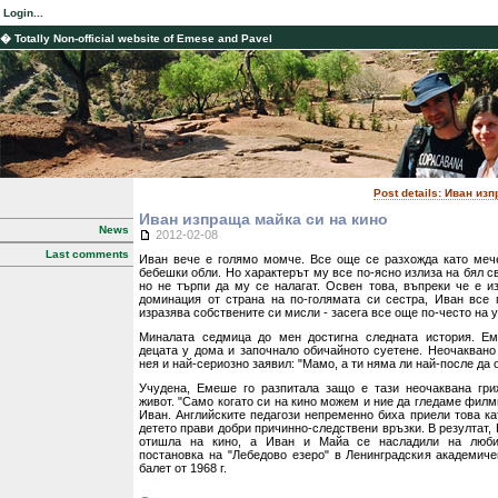
Login...
� Totally Non-official website of Emese and Pavel
Post details: Иван из
Иван изпраща майка си на кино
News
2012-02-08
Last comments
Иван вече е голямо момче. Все още се разхожда като меч
бебешки обли. Но характерът му все по-ясно излиза на бял св
но не търпи да му се налагат. Освен това, въпреки че е и
доминация от страна на по-голямата си сестра, Иван все 
изразява собствените си мисли - засега все още по-често на у
Миналата седмица до мен достигна следната история. Е
децата у дома и започнало обичайното суетене. Неочаквано
нея и най-сериозно заявил: "Мамо, а ти няма ли най-после да 
Учудена, Емеше го разпитала защо е тази неочаквана гри
живот. "Само когато си на кино можем и ние да гледаме филм
Иван. Английските педагози непременно биха приели това ка
детето прави добри причинно-следствени връзки. В резултат
отишла на кино, а Иван и Майа се насладили на любим
постановка на "Лебедово езеро" в Ленинградския академиче
балет от 1968 г.