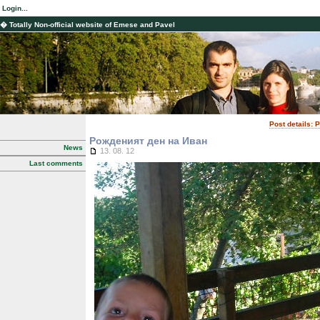
Login...
� Totally Non-official website of Emese and Pavel
Post details:
Рожденият ден на Иван
News
13. 08. 12
Last comments