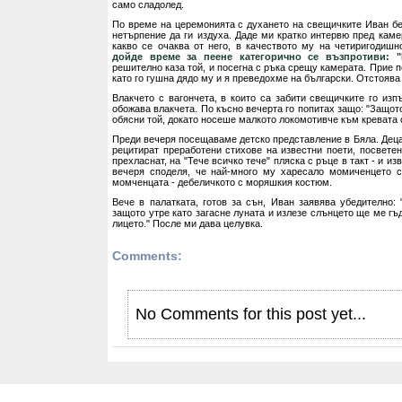
само сладолед.
По време на церемонията с духането на свещичките Иван бе
нетърпение да ги издуха. Даде ми кратко интервю пред каме
какво се очаква от него, в качеството му на четиригодиш
дойде време за пеене категорично се възпротиви: "Н
решително каза той, и посегна с ръка срещу камерата. Прие 
като го гушна дядо му и я преведохме на български. Отстоява
Влакчето с вагончета, в които са забити свещичките го изп
обожава влакчета. По късно вечерта го попитах защо: "Защото
обясни той, докато носеше малкото локомотивче към кревата с
Преди вечеря посещаваме детско представление в Бяла. Деца
рецитират преработени стихове на известни поети, посветен
прехласнат, на "Тече всичко тече" пляска с ръце в такт - и из
вечеря споделя, че най-много му харесало момиченцето с
момченцата - дебеличкото с моряшкия костюм.
Вече в палатката, готов за сън, Иван заявява убедително: 
защото утре като загасне луната и излезе слънцето ще ме гъ
лицето." После ми дава целувка.
Comments:
No Comments for this post yet...