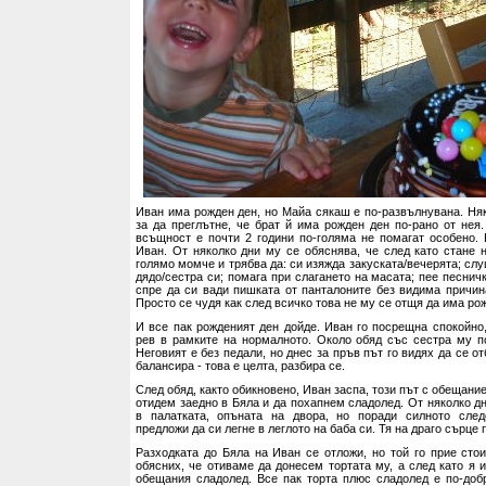
Иван има рожден ден, но Майа сякаш е по-развълнувана. Няк
за да преглътне, че брат й има рожден ден по-рано от нея.
всъщност е почти 2 години по-голяма не помагат особено.
Иван. От няколко дни му се обяснява, че след като стане н
голямо момче и трябва да: си изяжда закуската/вечерята; слу
дядо/сестра си; помага при слагането на масата; пее песничк
спре да си вади пишката от панталоните без видима причина
Просто се чудя как след всичко това не му се отщя да има ро
И все пак рожденият ден дойде. Иван го посрещна спокойно,
рев в рамките на нормалното. Около обяд със сестра му п
Неговият е без педали, но днес за пръв път го видях да се от
балансира - това е целта, разбира се.
След обяд, както обикновено, Иван заспа, този път с обещание
отидем заедно в Бяла и да похапнем сладолед. От няколко д
в палатката, опъната на двора, но поради силното сле
предложи да си легне в леглото на баба си. Тя на драго сърце 
Разходката до Бяла на Иван се отложи, но той го прие стои
обясних, че отиваме да донесем тортата му, а след като я 
обещания сладолед. Все пак торта плюс сладолед е по-доб