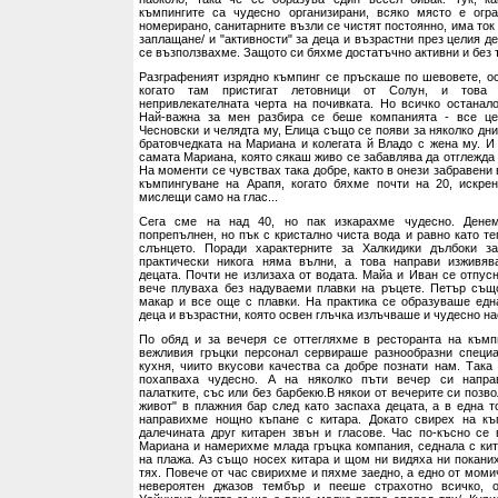
къмпингите са чудесно организирани, всяко място е огр
номерирано, санитарните възли се чистят постоянно, има ток
заплащане/ и "активности" за деца и възрастни през целия ден
се възползвахме. Защото си бяхме достатъчно активни и без 
Разграфеният изрядно къмпинг се пръскаше по шевовете, ос
когато там пристигат летовници от Солун, и това
непривлекателната черта на почивката. Но всичко останал
Най-важна за мен разбира се беше компанията - все це
Чесновски и челядта му, Елица също се появи за няколко дн
братовчедката на Мариана и колегата й Владо с жена му. И 
самата Мариана, която сякаш живо се забавлява да отглежда 
На моменти се чувствах така добре, както в онези забравени 
къмпингуване на Арапя, когато бяхме почти на 20, искре
мислещи само на глас...
Сега сме на над 40, но пак изкарахме чудесно. Денем
попрепълнен, но пък с кристално чиста вода и равно като те
слънцето. Поради характерните за Халкидики дълбоки з
практически никога няма вълни, а това направи изживяв
децата. Почти не излизаха от водата. Майа и Иван се отпус
вече плуваха без надуваеми плавки на ръцете. Петър същ
макар и все още с плавки. На практика се образуваше едн
деца и възрастни, която освен глъчка излъчваше и чудесно на
По обяд и за вечеря се оттегляхме в ресторанта на къмп
вежливия гръцки персонал сервираше разнообразни специа
кухня, чиито вкусови качества са добре познати нам. Така 
похапваха чудесно. А на няколко пъти вечер си напра
палатките, със или без барбекю.В някои от вечерите си позв
живот" в плажния бар след като заспаха децата, а в една т
направихме нощно къпане с китара. Докато свирех на къ
далечината друг китарен звън и гласове. Час по-късно се
Мариана и намерихме млада гръцка компания, седнала с кит
на плажа. Аз също носех китара и щом ни видяха ни покани
тях. Повече от час свирихме и пяхме заедно, а едно от момич
невероятен джазов тембър и пееше страхотно всичко, 