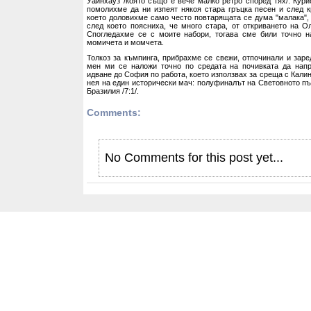
Уайнхауз /която също е вече малко ретро според тях/. Кури
помолихме да ни изпеят някоя стара гръцка песен и след к
което доловихме само често повтарящата се дума "малака", 
след което поясниха, че много стара, от откриването на О
Спогледахме се с моите набори, тогава сме били точно н
момичета и момчета.
Толкоз за къмпинга, прибрахме се свежи, отпочинали и заре
мен ми се наложи точно по средата на почивката да напр
идване до София по работа, което използвах за среща с Калин
нея на един исторически мач: полуфиналът на Световното пъ
Бразилия /7:1/.
Comments:
No Comments for this post yet...