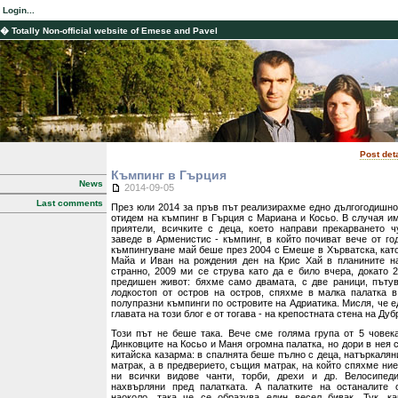
Login...
� Totally Non-official website of Emese and Pavel
Post det
Къмпинг в Гърция
News
2014-09-05
Last comments
През юли 2014 за пръв път реализирахме едно дългогодишно
отидем на къмпинг в Гърция с Мариана и Косьо. В случая и
приятели, всичките с деца, което направи прекарването 
заведе в Арменистис - къмпинг, в който почиват вече от го
къмпингуване май беше през 2004 с Емеше в Хърватска, като
Майа и Иван на рождения ден на Крис Хай в планините на
странно, 2009 ми се струва като да е било вчера, докато 
предишен живот: бяхме само двамата, с две раници, пъту
лодкостоп от остров на остров, спяхме в малка палатка 
полупразни къмпинги по островите на Адриатика. Мисля, че е
главата на този блог е от тогава - на крепостната стена на Дуб
Този път не беше така. Вече сме голяма група от 5 човек
Динковците на Косьо и Маня огромна палатка, но дори в нея 
китайска казарма: в спалнята беше пълно с деца, натъркаля
матрак, а в предверието, същия матрак, на който спяхме ни
ни всички видове чанти, торби, дрехи и др. Велосипед
нахвърляни пред палатката. А палатките на останалите 
наоколо, така че се образува един весел бивак. Тук, ка