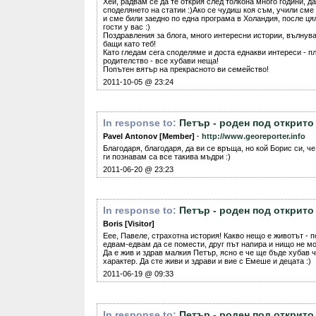
Хей, радвам се да те открия след толкона много години, д
споделянето на статии :)Ако се чудиш коя съм, учили см
и сме били заедно по една програма в Холандия, после ця
гости у вас :)
Поздравления за блога, много интересни истории, вълнува
бащи като теб!
Като гледам сега споделяме и доста еднакви интереси - п
родителство - все хубави неща!
Попътен вятър на прекрасното ви семейство!
2011-10-05 @ 23:24
In response to:
Петър - роден под открито
Pavel Antonov [Member] ·
http://www.georeporter.info
Благодаря, благодаря, да ви се връща, но кой Борис си, ч
ги познавам са все такива мъдри :)
2011-06-20 @ 23:23
In response to:
Петър - роден под открито
Boris [Visitor]
Еее, Павеле, страхотна история! Какво нещо е животът - п
едвам-едвам да се помести, друг път напира и нищо не мо
Да е жив и здрав малкия Петър, ясно е че ще бъде хубав ч
характер. Да сте живи и здрави и вие с Емеше и децата :)
2011-06-19 @ 09:33
In response to:
Петър - роден под открито