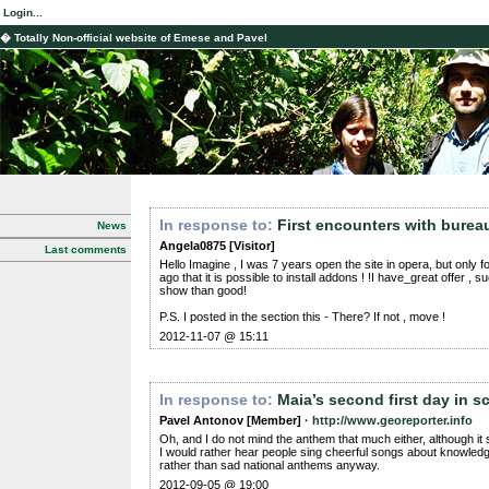
Login...
� Totally Non-official website of Emese and Pavel
In response to:
First encounters with burea
News
Angela0875 [Visitor]
Last comments
Hello Imagine , I was 7 years open the site in opera, but only 
ago that it is possible to install addons ! !I have_great offer , s
show than good!
P.S. I posted in the section this - There? If not , move !
2012-11-07 @ 15:11
In response to:
Maia’s second first day in s
Pavel Antonov [Member] ·
http://www.georeporter.info
Oh, and I do not mind the anthem that much either, although it 
I would rather hear people sing cheerful songs about knowle
rather than sad national anthems anyway.
2012-09-05 @ 19:00