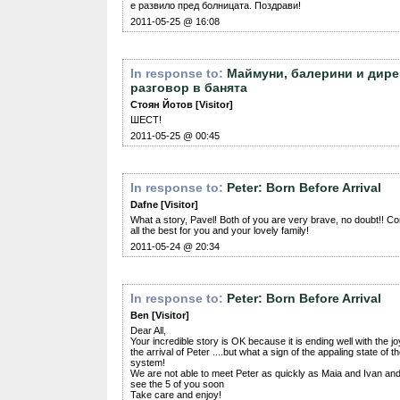
е развило пред болницата. Поздрави!
2011-05-25 @ 16:08
In response to:
Маймуни, балерини и дире
разговор в банята
Стоян Йотов [Visitor]
ШЕСТ!
2011-05-25 @ 00:45
In response to:
Peter: Born Before Arrival
Dafne [Visitor]
What a story, Pavel! Both of you are very brave, no doubt!! Co
all the best for you and your lovely family!
2011-05-24 @ 20:34
In response to:
Peter: Born Before Arrival
Ben [Visitor]
Dear All,
Your incredible story is OK because it is ending well with the jo
the arrival of Peter ....but what a sign of the appaling state of 
system!
We are not able to meet Peter as quickly as Maia and Ivan and
see the 5 of you soon
Take care and enjoy!