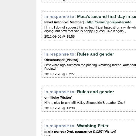
In response to:
Maia’s second first day in s
Pavel Antonov [Member] ·
http://www.georeporter.info
Hmm, I do not suggest it is as bad, I just hated it for a while 
crying, but now that she is happy I guess I like it again :)
2012-09-05 @ 18:58
In response to:
Rules and gender
Obsereusark [Visitor]
Little while ago skimmed the posting. Amazing thread! Antenn
Review!
2011-12-28 @ 07:27
In response to:
Rules and gender
omillioke [Visitor]
Hmm, nice forum. Mill Valley Sheepskin & Leather Co. !
2011-12-20 @ 11:30
In response to:
Watching Peter
maria noriega Хей, радвам се &#107 [Visitor]