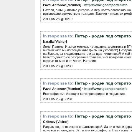
Pavel Antonov [Member] ·
http://www.georeporter.info
Натали, в къщи имаме унгарка, о-пер, която благосклонно
извънредно дежурство в този ден. Емилия - писах ви имей
2011-05-28 @ 16:19
In response to:
Петър - роден под открито
Natalia [Visitor]
Леле, Павеле! И аз си мислех, че здравната система в БГ 
английската ми изглежда като филм на ужасите!:) Поздрав
на Емеше, за хладнокръвието и за щастливия край! А кой 
баткото докато се разграваше този екшън? поздрави и че
веднъж от мен и от Ангел. Наталия
2011-05-28 @ 00:39
In response to:
Петър - роден под открито
Pavel Antonov [Member] ·
http://www.georeporter.info
Ехографистът. Аз седях като препариран и гледах зло.
2011-05-25 @ 21:31
In response to:
Петър - роден под открито
Gribnev [Visitor]
Радвам се, че всичко е с щастлив край. Да ви е жив и здр
ясно кой е поел детето? Ти или ехографиста. Пак късмет, 