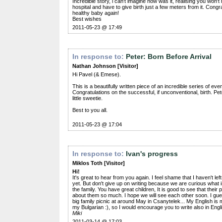
Incredible story, i can't imagine how was it, realising you won't
hospital and have to give birth just a few meters from it. Congra
healthy baby again!
Best wishes
2011-05-23 @ 17:49
In response to:
Peter: Born Before Arrival
Nathan Johnson [Visitor]
Hi Pavel (& Emese).
This is a beautifully written piece of an incredible series of eve
Congratulations on the successful, if unconventional, birth. Pet
little sweetie.
Best to you all.
2011-05-23 @ 17:04
In response to:
Ivan's progress
Miklos Toth [Visitor]
Hi!
It's great to hear from you again. I feel shame that I haven't l
yet. But don't give up on writing because we are curious what 
the family. You have great children, It is good to see that their
about them so much. I hope we will see each other soon. I gues
big family picnic at around May in Csanytelek... My English is 
my Bulgarian :), so I would encourage you to write also in Engl
Miki
2011-03-14 @ 17:03