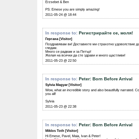
Erzsebet & Ben
PS: Emese you are simply amazing!
2011-05-24 @ 18:44
In response to:
Регистрирайте се, моля!
Гергана [Visitor]
Поздравявам ви! Доставихте ми страхотно удоволствие да
гледам.
Много се радвам и за Петър!
Желая на всички да сте здрави и много щастливи!
2011-05-23 @ 22:50
In response to:
Peter: Born Before Arrival
Sylvia Magyar [Visitor]
Wow, what an incredible story and also beautifully narrated. Co
you all!
Sylvia
2011-05-23 @ 22:38
In response to:
Peter: Born Before Arrival
Miklos Toth [Visitor]
Hi Emese, Pavel, Maia, Ivan & Peter!